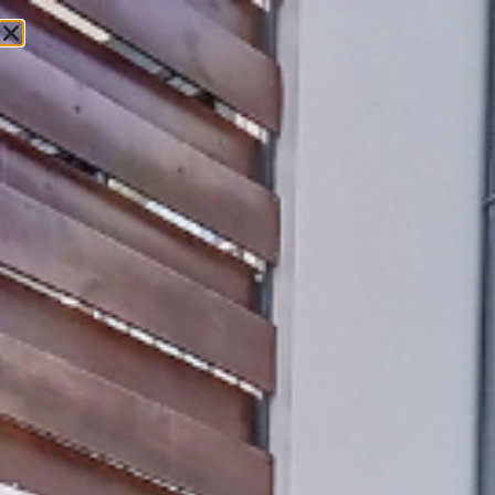
Diffusez votre hébergement sur
Keylodge Holidays
Le Portail de réservation Pëi N°1 à
la Réunion
Sans frais. Sans engagement.
Juste + de clients.
+40 000 visiteurs par mois