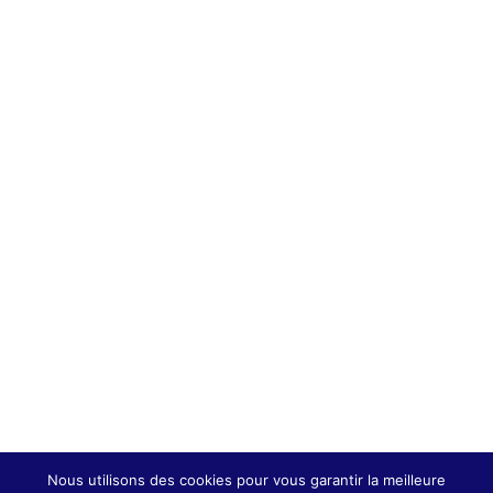
FRIDAY
1€
/ 1 Mois
The description of the tier list will go here,
it should be concise and impactful.
Everything in the Abonnement mensuel
Keylodge pass : 20% -BLACK FRIDAY plan,
plus
Amazing feature one
Wonderful feature two
Priceless feature three
Nous utilisons des cookies pour vous garantir la meilleure