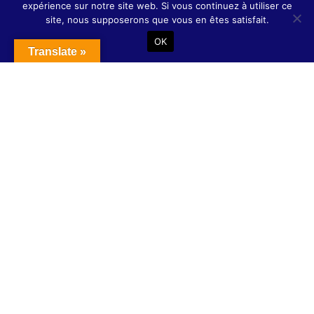
expérience sur notre site web. Si vous continuez à utiliser ce
Splendid feature four
site, nous supposerons que vous en êtes satisfait.
OK
Delightful feature five
Translate »
Stunning feature five
S’abonner
Abonnement annuel Keylodge
pass : 20%
468€
/
1 An
The description of the tier list will go here,
it should be concise and impactful.