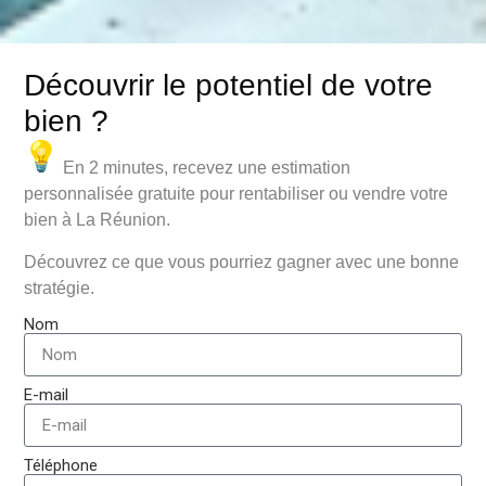
Expertise locale reconnue :
Découvrir le potentiel de votre
La maitrise des spécificités du marché immobilier
local.
bien ?
Des conseils pertinents et une gestion parfaitement
En 2 minutes, recevez une
estimation
adaptée.
personnalisée gratuite
pour
rentabiliser ou vendre
votre
bien à La Réunion.
Découvrez ce que vous pourriez gagner avec une bonne
stratégie.
Nom
E-mail
Téléphone